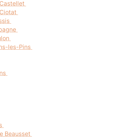
 Castellet
 Ciotat
ssis
ubagne
ulon
ans-les-Pins
ins
ns
Le Beausset