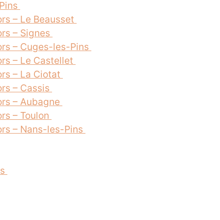
-Pins
ors – Le Beausset
ors – Signes
ors – Cuges-les-Pins
rs – Le Castellet
rs – La Ciotat
ors – Cassis
ors – Aubagne
rs – Toulon
ors – Nans-les-Pins
ns