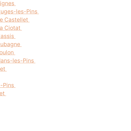
Signes
Cuges-les-Pins
e Castellet
a Ciotat
Cassis
 Aubagne
Toulon
Nans-les-Pins
set
s-Pins
let