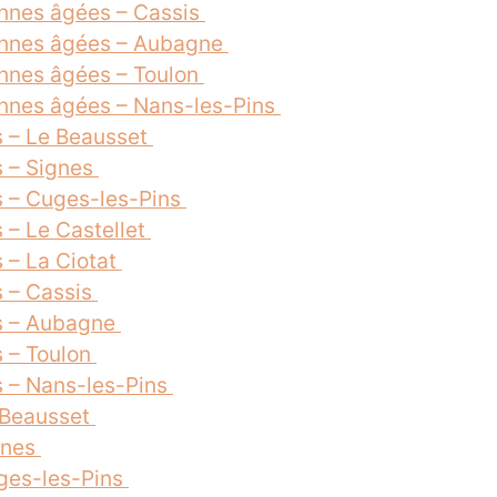
nnes âgées – Cassis
onnes âgées – Aubagne
nnes âgées – Toulon
nnes âgées – Nans-les-Pins
 – Le Beausset
s – Signes
s – Cuges-les-Pins
 – Le Castellet
 – La Ciotat
 – Cassis
s – Aubagne
 – Toulon
 – Nans-les-Pins
e Beausset
gnes
uges-les-Pins