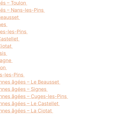
tés – Toulon
tés – Nans-les-Pins
 Beausset
gnes
ges-les-Pins
Castellet
Ciotat
sis
bagne
lon
ns-les-Pins
nnes âgées – Le Beausset
nnes âgées – Signes
nnes âgées – Cuges-les-Pins
nnes âgées – Le Castellet
nnes âgées – La Ciotat