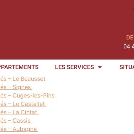
DE
04 
PPARTEMENTS
LES SERVICES
SITU
tés – Le Beausset
tés – Signes
tés – Cuges-les-Pins
és – Le Castellet
és – La Ciotat
tés – Cassis
ités – Aubagne